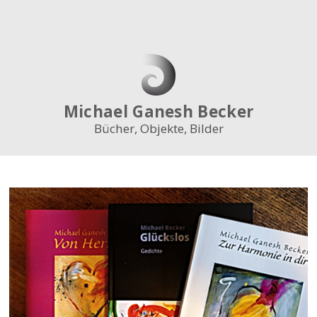
Bücher
Objekte
Fotos
Malerei
Papagei
Vita
Michael Ganesh Becker
Kontakt
Bücher, Objekte, Bilder
Shop