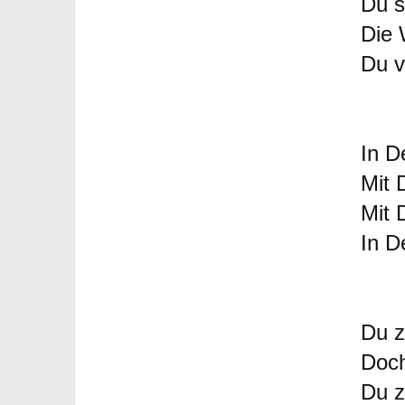
Du s
Die 
Du v
In D
Mit 
Mit 
In D
Du z
Doch
Du z