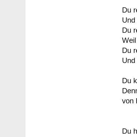
Du r
Und 
Du r
Weil
Du r
Und 
Du k
Denn
von 
Du h