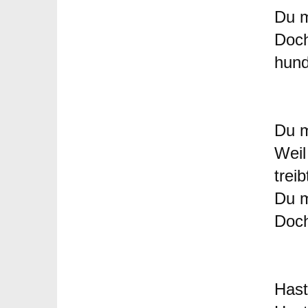
Du m
Doch
hund
Du m
Weil
treib
Du m
Doch
Hast