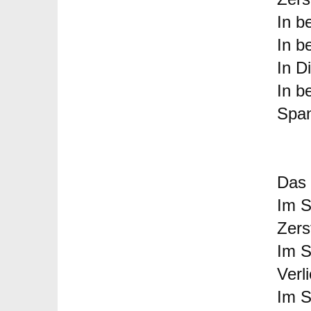
In b
In b
In D
In b
Span
Das 
Im S
Zers
Im S
Verl
Im S