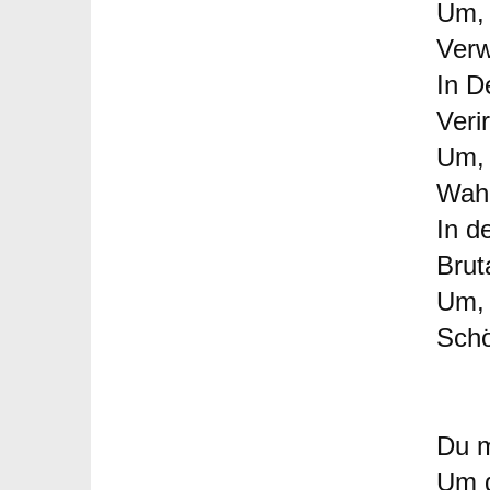
Um, 
Verw
In D
Veri
Um, 
Wahr
In d
Bruta
Um, 
Schö
Du m
Um d