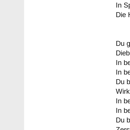
In S
Die 
Du g
Dieb
In b
In b
Du b
Wir
In b
In b
Du b
Zers