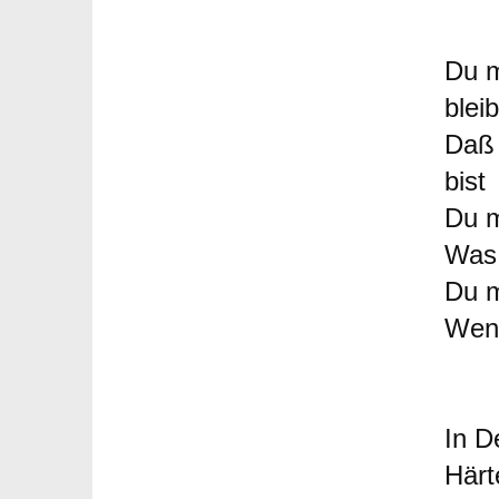
Du m
blei
Daß 
bist
Du m
Was 
Du m
Wenn
In D
Härt