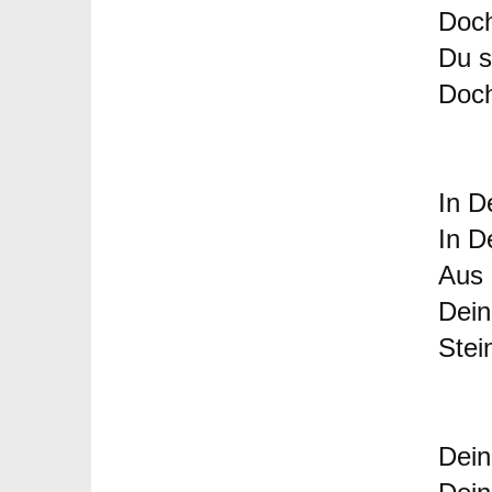
Doch
Du s
Doch
In D
In D
Aus 
Dein
Stei
Dein