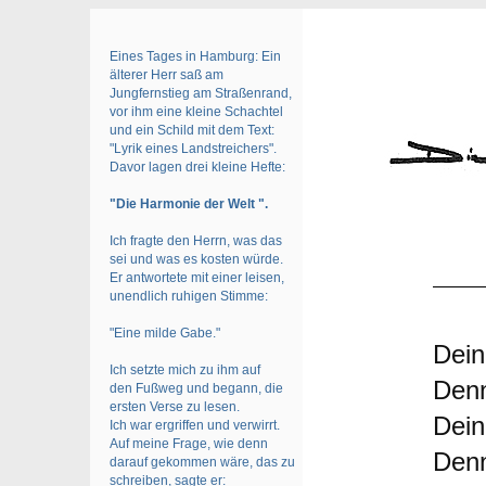
Eines Tages in Hamburg: Ein
älterer Herr saß am
Jungfernstieg am Straßenrand,
vor ihm eine kleine Schachtel
und ein Schild mit dem Text:
"Lyrik eines Landstreichers".
Davor lagen drei kleine Hefte:
"Die Harmonie der Welt ".
Ich fragte den Herrn, was das
sei und was es kosten würde.
Er antwortete mit einer leisen,
unendlich ruhigen Stimme:
"Eine milde Gabe."
Dein
Ich setzte mich zu ihm auf
Denn
den Fußweg und begann, die
ersten Verse zu lesen.
Dein
Ich war ergriffen und verwirrt.
Auf meine Frage, wie denn
Denn
darauf gekommen wäre, das zu
schreiben, sagte er: