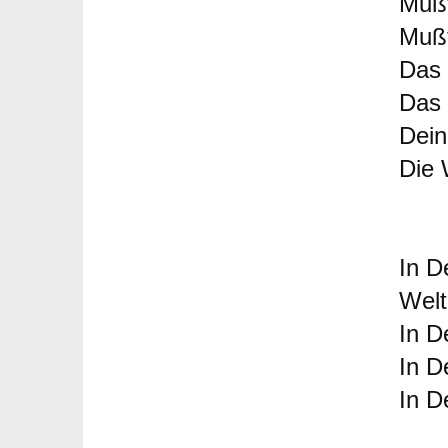
Mußt
Mußt
Das 
Das 
Dein
Die 
In D
Welt
In D
In D
In D