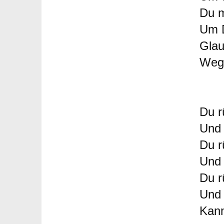
Du m
Um D
Glau
Weg
Du r
Und 
Du r
Und 
Du r
Und 
Kann